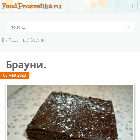
Food.Prosvetika.ru
/
Рецепты
/ Брауни.
Брауни.
06 мая 2023