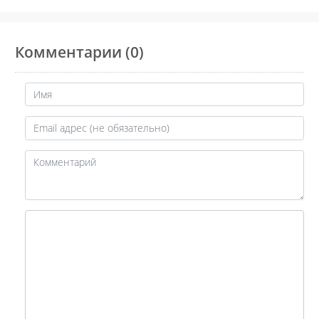
Комментарии (0)
Имя
Email адрес (не обязательно)
URL
Комментарий
Если вы что-то введете в это по