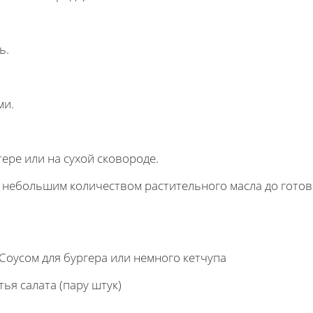
ь.
ми.
тере или на сухой сковороде.
с небольшим количеством растительного масла до готов
Соусом для бургера или немного кетчупа
ья салата (пару штук)