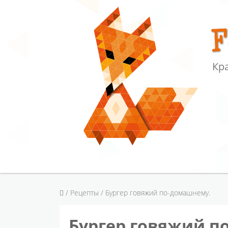
F
Кра
/
Рецепты
/ Бургер говяжий по-домашнему.
Бургер говяжий п