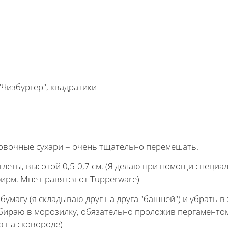
"Чизбургер", квадратики
ровочные сухари = очень тщательно перемешать.
тлеты, высотой 0,5-0,7 см. (Я делаю при помощи специа
фирм. Мне нравятся от Tupperware)
умагу (я складываю друг на друга "башней") и убрать в
 убираю в морозилку, обязательно проложив пергаменто
ю на сковороде)