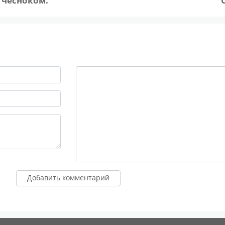
 чесноком.
(не обязательно)
то введете в это поле, то ваш комментарий будет помечен как спам
City
Добавить комментарий