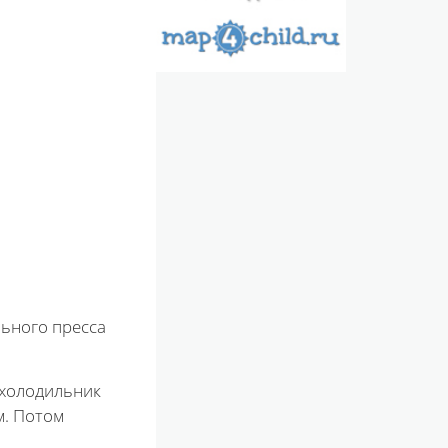
льного пресса
 холодильник
м. Потом